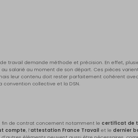
t de travail demande méthode et précision. En effet, plu
s au salarié au moment de son départ. Ces pièces varient
mais leur contenu doit rester parfaitement cohérent ave
 la convention collective et la DSN.
 fin de contrat concernent notamment le
certificat de 
out compte
, l’
attestation France Travail
et le
dernier b
, d’autres éléments peuvent aussi être nécessaires, co