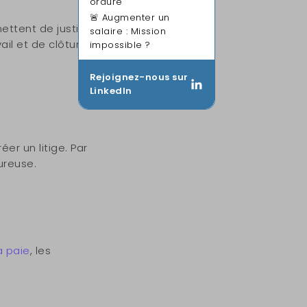
ordure
🚨 Augmenter un
ttent de justifier
salaire : Mission
il et de clôturer
impossible ?
Rejoignez-nous sur
LinkedIn
er un litige. Par
ureuse.
a paie
, les