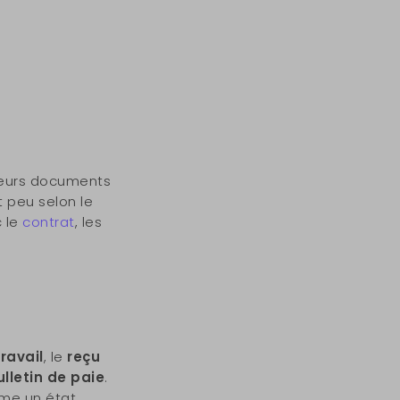
sieurs documents
 peu selon le
c le
contrat
, les
travail
, le
reçu
ulletin de paie
.
mme un état