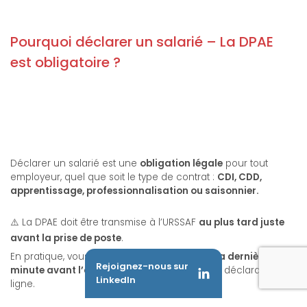
Pourquoi déclarer un salarié – La DPAE
est obligatoire ?
Déclarer un salarié est une
obligation légale
pour tout
employeur, quel que soit le type de contrat :
CDI, CDD,
apprentissage, professionnalisation ou saisonnier.
⚠️ La DPAE doit être transmise à l’URSSAF
au plus tard juste
avant la prise de poste
.
En pratique, vous pouvez la réaliser
jusqu’à la dernière
Rejoignez-nous sur
minute avant l’arrivée du salarié
, grâce à la déclaration en
LinkedIn
ligne.