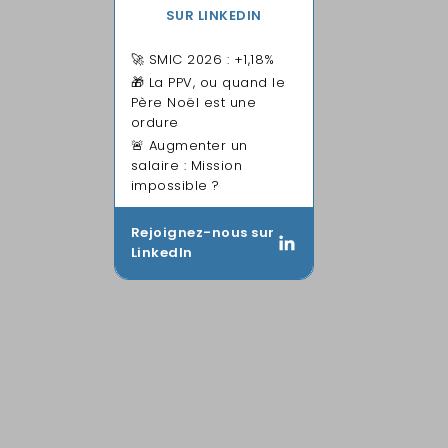
SUR LINKEDIN
🚀 SMIC 2026 : +1,18%
🎁 La PPV, ou quand le
Père Noël est une
ordure
🚨 Augmenter un
salaire : Mission
impossible ?
Rejoignez-nous sur
LinkedIn